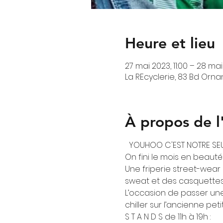
Heure et lieu
27 mai 2023, 11:00 – 28 mai
La REcyclerie, 83 Bd Ornan
À propos de 
  YOUHOO C'EST NOTRE SEUL
On fini le mois en beauté
Une friperie street-wear 
sweat et des casquettes
L’occasion de passer une 
chiller sur l’ancienne peti
S T A N D S de 11h à 19h :