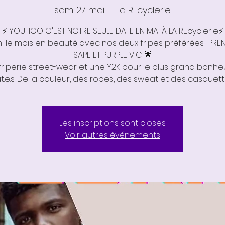
sam. 27 mai
  |  
La REcyclerie
⚡️ YOUHOO C'EST NOTRE SEULE DATE EN MAI À LA REcyclerie⚡️
ni le mois en beauté avec nos deux fripes préférées : PRE
SAPE ET PURPLE VIC 🌟
friperie street-wear et une Y2K pour le plus grand bonhe
Les inscriptions sont closes
Voir autres événements