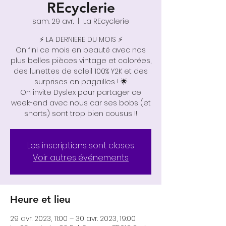
REcyclerie
sam. 29 avr.
  |  
La REcyclerie
⚡️ LA DERNIERE DU MOIS ⚡️
On fini ce mois en beauté avec nos
plus belles pièces vintage et colorées,
des lunettes de soleil 100% Y2K et des
surprises en pagailles ! 🌟
On invite Dyslex pour partager ce
week-end avec nous car ses bobs (et
shorts) sont trop bien cousus !!
Les inscriptions sont closes
Voir autres événements
Heure et lieu
29 avr. 2023, 11:00 – 30 avr. 2023, 19:00