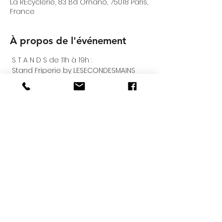
La REcyclerie, 83 Bd Ornano, 75018 Paris,
France
À propos de l'événement
 S T A N D S de 11h à 19h :
 Stand Friperie by LESECONDESMAINS

IG : 
https://www.instagram.com/leseconde
smains/
 Stand Dyslex

IG : 
https://www.instagram.com/dyslex_upc
ycling/
Shop : 
https://dyslex.bigcartel.com
Bob fait maison en upcycling

Bobeuse presque professionnelle.