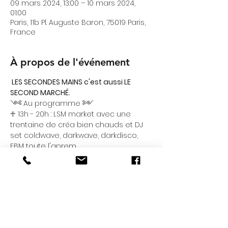
09 mars 2024, 13:00 – 10 mars 2024,
01:00
Paris, 11b Pl. Auguste Baron, 75019 Paris,
France
À propos de l'événement
 LES SECONDES MAINS c'est aussi LE 
SECOND MARCHÉ. 
༺ Au programme ༻
♱ 13h - 20h : LSM market avec une 
trentaine de créa bien chauds et DJ 
set coldwave, darkwave, darkdisco, 
EBM toute l'aprem.
♱ 18h : Concert grunge avec le 
groupe Venus Worship,
♱ 19h15 : Défilé : pour notre premier on 
a contacté 25 modèles, amateurs et 
professionnel.les pour porter les 
pièces les plus folles, sexy, travaillées, 
uniques de nos créateurs.ices 