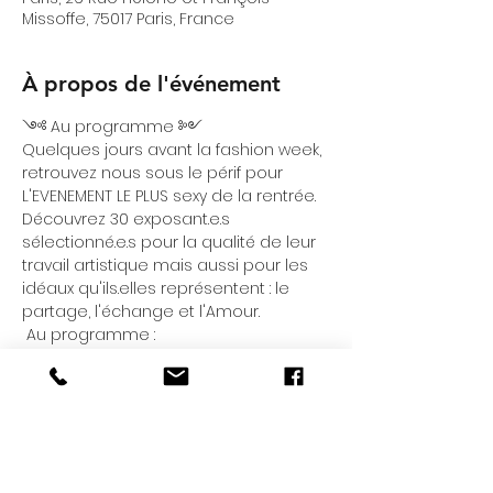
Missoffe, 75017 Paris, France
À propos de l'événement
༺ Au programme ༻
Quelques jours avant la fashion week, 
retrouvez nous sous le périf pour 
L'EVENEMENT LE PLUS sexy de la rentrée.

Découvrez 30 exposant.e.s 
sélectionné.e.s pour la qualité de leur 
travail artistique mais aussi pour les 
idéaux qu'ils.elles représentent : le 
partage, l'échange et l'Amour.
 Au programme :
★ Dansez toute l'après-midi avec nos 
DJ : sets techno - EBM - dark-wave - 
newbeat,

★ un concert gratuit et LE défilé avec 
la sélection de nos designers et 
artistes, pièce maîtresse de cet 