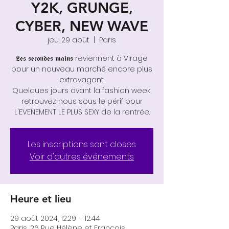
Y2K, GRUNGE,
CYBER, NEW WAVE
jeu. 29 août
  |  
Paris
𝕷𝖊𝖘 𝖘𝖊𝖈𝖔𝖓𝖉𝖊𝖘 𝖒𝖆𝖎𝖓𝖘 reviennent à Virage
pour un nouveau marché encore plus
extravagant.
Quelques jours avant la fashion week,
retrouvez nous sous le périf pour
L'EVENEMENT LE PLUS SEXY de la rentrée.
Les inscriptions sont closes
Voir d'autres événements
Heure et lieu
29 août 2024, 12:29 – 12:44
Paris, 26 Rue Hélène et François