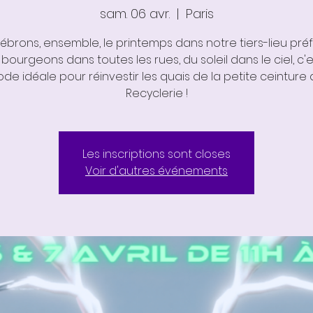
sam. 06 avr.
  |  
Paris
ébrons, ensemble, le printemps dans notre tiers-lieu préf
bourgeons dans toutes les rues, du soleil dans le ciel, c'e
ode idéale pour réinvestir les quais de la petite ceinture 
Les inscriptions sont closes
Voir d'autres événements