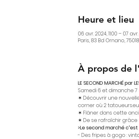
Heure et lieu
06 avr. 2024, 11:00 – 07 avr.
Paris, 83 Bd Ornano, 75018
À propos de 
LE SECOND MARCHÉ par LE
Samedi 6 et dimanche 7 av
✶ Découvrir une nouvelle 
corner où 2 tatoueurs.eu
✶ Flâner dans cette anci
✶ De se rafraîchir grâce 
>Le second marché c’est 
- Des fripes à gogo : vin