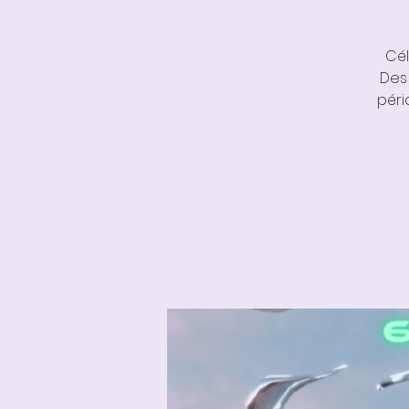
Cél
Des 
péri