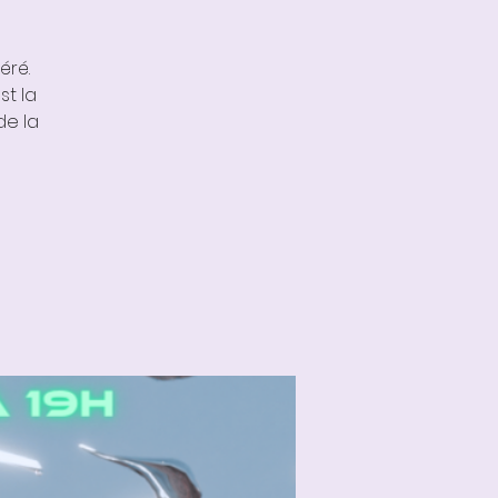
éré.
st la
de la