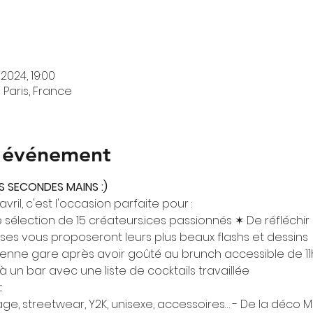
 2024, 19:00
 Paris, France
l'événement
S SECONDES MAINS :)
ril, c'est l'occasion parfaite pour :
sélection de 15 créateurs.ices passionnés ✶ De réfléchir
ses vous proposeront leurs plus beaux flashs et dessins

enne gare après avoir goûté au brunch accessible de 11h
à un bar avec une liste de cocktails travaillée
:
tage, streetwear, Y2K, unisexe, accessoires… - De la déco 