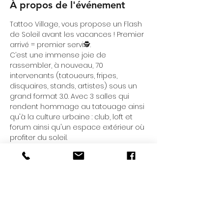
À propos de l'événement
Tattoo Village, vous propose un Flash 
de Soleil avant les vacances ! Premier 
arrivé = premier servi🕵‍‍.
C’est une immense joie de 
rassembler, à nouveau, 70 
intervenants (tatoueurs, fripes, 
disquaires, stands, artistes) sous un 
grand format 3.0. Avec 3 salles qui 
rendent hommage au tatouage ainsi 
qu'à la culture urbaine : club, loft et 
forum ainsi qu'un espace extérieur où 
profiter du soleil.
Les bécanes seront de sortie ce 
dimanche 25 juin prochain à La 
Bellevilloise de 13h à 23h !
Au programme : Tatoueurs, Friperies, 
Grillz, Disquaires, Créateurs, 
Associations, Oeuvres d'Art et DJ SET; 
le tout dans une ambiance conviviale 
et chaleureuse.