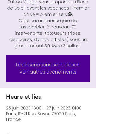
Tattoo Village, vous propose un Flash
de Soleil avant les vacances ! Premier
arrivé = premier servi🕵‍‍.
C’est une immense joie de
rassembler, à nouveau, 70
intervenants (tatoueurs, fripes,
disquaires, stands, artistes) sous un
grand format 3.0. Avec 3 salles !
Les inscriptions sont closes
Voir autres événements
Heure et lieu
25 juin 2023, 13:00 – 27 juin 2023, 01:00
Paris, 19-21 Rue Boyer, 75020 Paris,
France