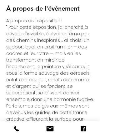
À propos de l'événement
A propos de l’exposition :
" Pour cette exposition, j’ai cherché à 
dévoiler l’invisible, à éveiller l’âme par 
des chemins inexplorés. J’ai choisi un 
support que l’on croit familier — des 
cadres et leur vitre — mais en les 
transformant en miroir de 
l’inconscient. La peinture y s’épanouit 
sous la forme sauvage des aérosols, 
éclats de couleur, reflets de chrome 
et d’argent qui se fondent, se 
superposent, se laissent danser 
ensemble dans une harmonie fugitive.
Parfois, mes doigts eux-mêmes sont 
devenus les guides de cette transe 
créative, effleurant la surface pour 
graver les pensées spontanées, 
dénudant le matériau jusqu’à ce 
qu’émerge l’imprévu, comme une 