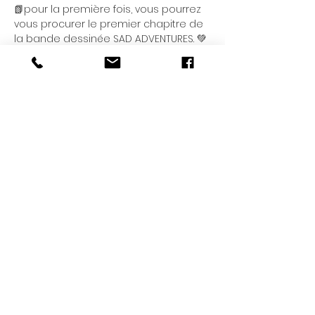
📗pour la première fois, vous pourrez 
vous procurer le premier chapitre de 
la bande dessinée SAD ADVENTURES. 💚
DJ set par 
@danniemendez
 & 
@ponysirenatropical
・❥・Jeudi 06/02 de 19h à 22h,
・❥・Drinks & Food & Music
Afficher plus
Partager cet événement