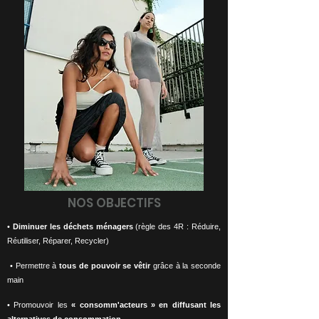
NOS OBJECTIFS
•
Diminuer les déchets ménagers
(règle des 4R : Réduire,
Réutiliser, Réparer, Recycler)
• Permettre à
tous de pouvoir se vêtir
grâce à la seconde
main
• Promouvoir les
« consomm'acteurs » en diffusant les
alternatives de consommation