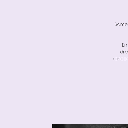
Samed
En
dre
rencon