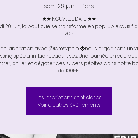
sam. 28 juin
  |  
Paris
★★ NOUVELLE DATE ★★
i 28 juin, la boutique se transforme en pop-up exclusif de
20h.
 collaboration avec @iamsvphie 🌟nous organisons un v
ssing spécial influenceueurs.ses. Une journée unique pou
trer, chiller et dégoter des supers pépites dans notre b
de 100M² !
Les inscriptions sont closes
Voir d'autres événements