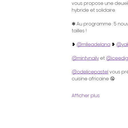
vous propose une deuxièm
hybride et solidaire.
❃ Au programme : 5 nouve
tailles !
❥ 
@mlleadelana
 ❥ 
@yak
@mintynaily
 et 
@iceedig
@odelicepastel
 vous pr
cuisine africaine 🤤
Afficher plus