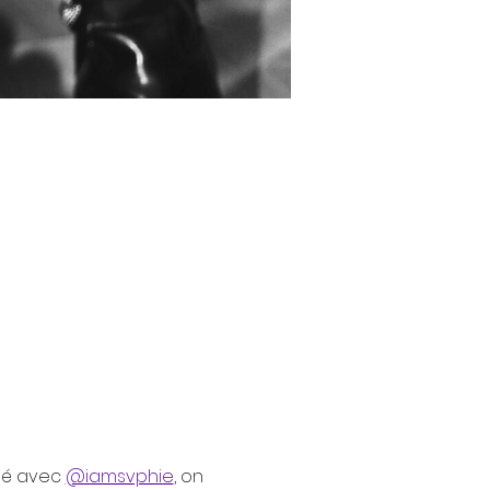
sé avec 
@iamsvphie
, on 