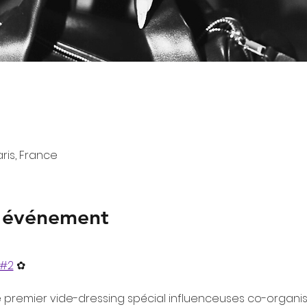
aris, France
l'événement
#2
 ✿
 premier vide-dressing spécial influenceuses co-organi