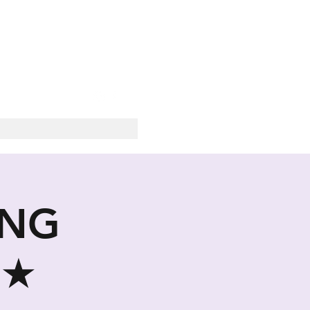
SOCIALE
ING
 ★