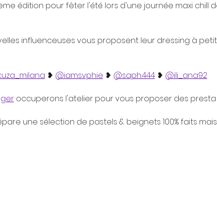
e édition pour fêter l'été lors d'une journée maxi chill 
lles influenceuses vous proposent leur dressing à petits 
uza_milana
 ❥ 
@iamsvphie
 ❥ 
@saph.444
 ❥ 
@ili_ana92
ger
 occuperons l'atelier pour vous proposer des presta 
épare une sélection de pastels & beignets 100% faits mais