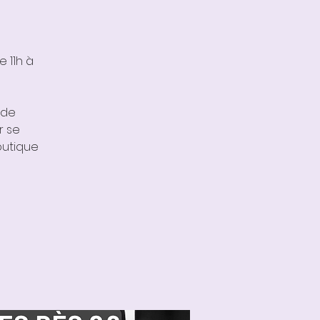
 11h à
ide
r se
outique