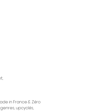
,

Made in France & Zéro 
genres, upcyclés, 