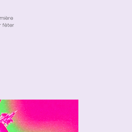
emière
 fêter