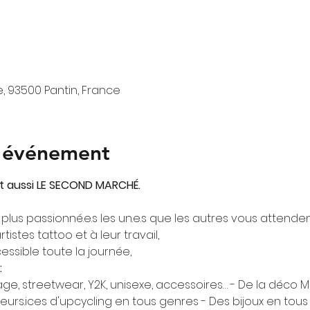
te, 93500 Pantin, France
l'événement
t aussi LE SECOND MARCHÉ. 
plus passionné.e.s les un.e.s que les autres vous attendent
stes tattoo et à leur travail,

ssible toute la journée,
:
tage, streetwear, Y2K, unisexe, accessoires… - De la déco 
eurs.ices d'upcycling en tous genres - Des bijoux en tous 