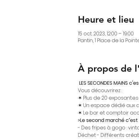
Heure et lieu
15 oct. 2023, 12:00 – 19:00
Pantin, 1 Place de la Poin
À propos de 
 LES SECONDES MAINS c'es
Vous découvrirez :
✶ Plus de 20 exposant.e.s 
✶ Un espace dédié aux arti
✶ Le bar et comptoir acce
>Le second marché c’est 
- Des fripes à gogo : vin
Déchet - Différents créat