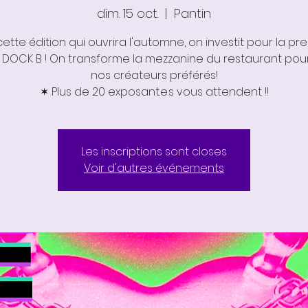
dim. 15 oct.
  |  
Pantin
cette édition qui ouvrira l'automne, on investit pour la pr
le DOCK B ! On transforme la mezzanine du restaurant pour
nos créateurs préférés!
✶ Plus de 20 exposant.e.s vous attendent !!
Les inscriptions sont closes
Voir d'autres événements