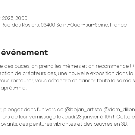
r. 2025, 20:00
 Rue des Rosiers, 93400 Saint-Ouen-sur-Seine, France
l'événement
ête des puces, on prend les mêmes et on recommence ! 
ction de créateurs.ices, une nouvelle exposition dans la g
us restaurer, vous détendre et danser toute la soirée su
après-midi.
er, plongez dans l’univers de @bojan_artiste @dem_dillon
s de leur vernissage le Jeudi 23 janvier à 19h !  Cette ex
novants, des peintures vibrantes et des œuvres en 3D.