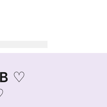
SOCIALE
B ♡
♡