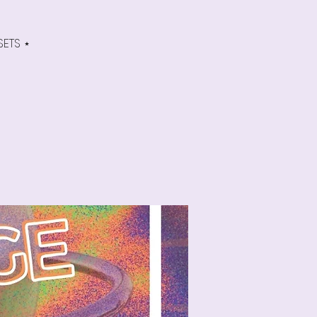
SETS ⋆