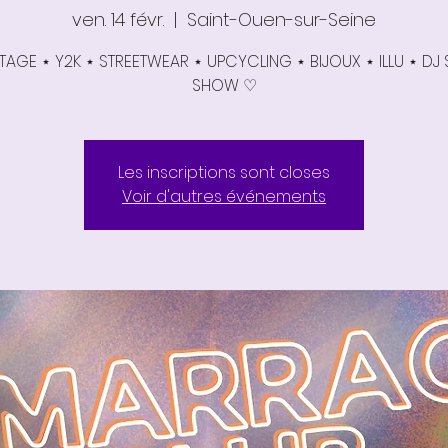
ven. 14 févr.
  |  
Saint-Ouen-sur-Seine
TAGE ⋆ Y2K ⋆ STREETWEAR ⋆ UPCYCLING ⋆ BIJOUX ⋆ ILLU ⋆ DJ 
SHOW ♡
Les inscriptions sont closes
Voir d'autres événements