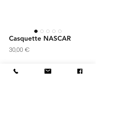
Casquette NASCAR
Prix
30,00 €
Quantité
*
Ajouter au panier
Casquette de Nascar, taille réglable.