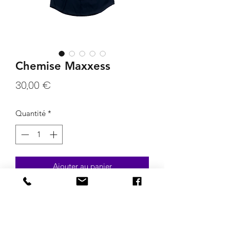
Chemise Maxxess
Prix
30,00 €
Quantité
*
Ajouter au panier
Chemise Maxxess noire et jaune. Taille
L.
Mensurations: