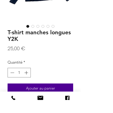
T-shirt manches longues
Y2K
Prix
25,00 €
Quantité
*
Ajouter au panier
T-shirt manches longues de la marque
MAX WAY taille L. Noir, typo rouge et