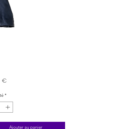
Prix
0 €
té
*
Ajouter au panier