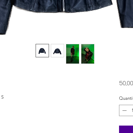
50,0
 S
Quanti